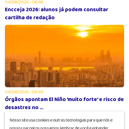
04/08/2026 • 06:46
Encceja 2026: alunos já podem consultar
cartilha de redação
04/08/2026 • 06:45
Órgãos apontam El Niño 'muito forte' e risco de
desastres no ...
1
2
3
4
Nosso site usa cookies e outras tecnologias para que nós e
nossos parceiros possamos lembrar de você e entender